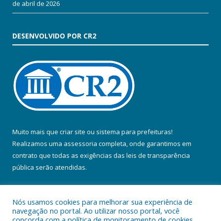
de abril de 2026
DESENVOLVIDO POR CR2
Muito mais que
criar site
ou
sistema para prefeituras
!
Realizamos uma
assessoria
completa, onde garantimos em
contrato que todas as exigências das
leis de transparência
pública
serão atendidas.
Conheça o
PNTP
e o
Radar da Transparência Pública
Nós usamos cookies para melhorar sua experiência de
navegação no portal. Ao utilizar nosso portal, você
concorda com a política de monitoramento de cookies.