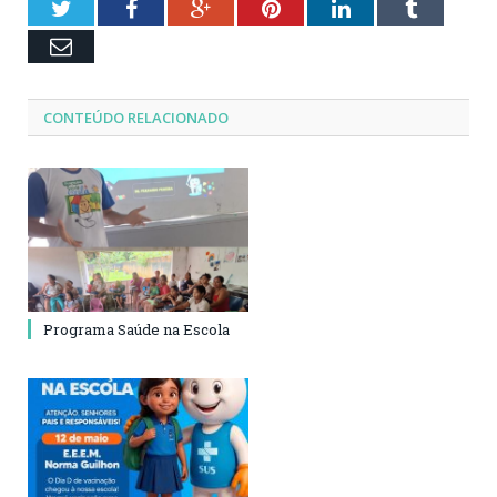
Twitter
Facebook
Google+
Pinterest
LinkedIn
Tumblr
Email
CONTEÚDO RELACIONADO
Programa Saúde na Escola