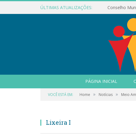
ÚLTIMAS ATUALIZAÇÕES:
PÁGINA INICIAL
O
»
»
VOCÊ ESTÁ EM:
Home
Notícias
Meio Am
Lixeira I