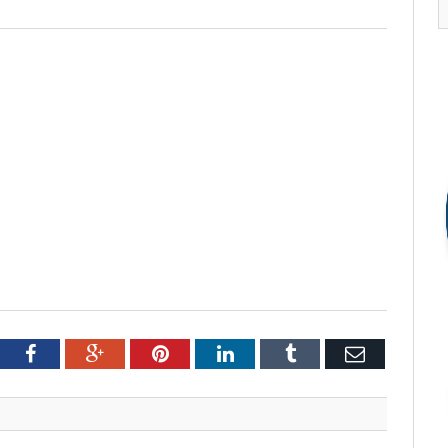
tter
Facebook
Google+
Pinterest
LinkedIn
Tumblr
Email