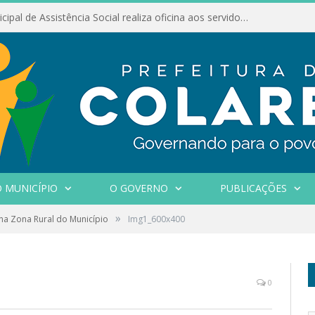
Conselho Municipal de Assistência Social realiza oficina aos servidores
 MUNICÍPIO
O GOVERNO
PUBLICAÇÕES
»
na Zona Rural do Município
Img1_600x400
0