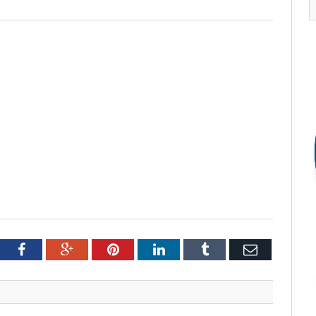
tter
Facebook
Google+
Pinterest
LinkedIn
Tumblr
Email