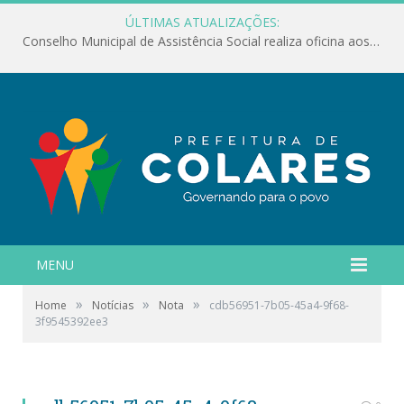
ÚLTIMAS ATUALIZAÇÕES:
Conselho Municipal de Assistência Social realiza oficina aos servidores
MENU
»
»
»
Home
Notícias
Nota
cdb56951-7b05-45a4-9f68-
3f9545392ee3