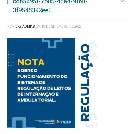
cdb56951-7b05-45a4-9f68-
0
3f9545392ee3
POR
CR2-ADMIN8
EM
19 DE SETEMBRO DE 2022