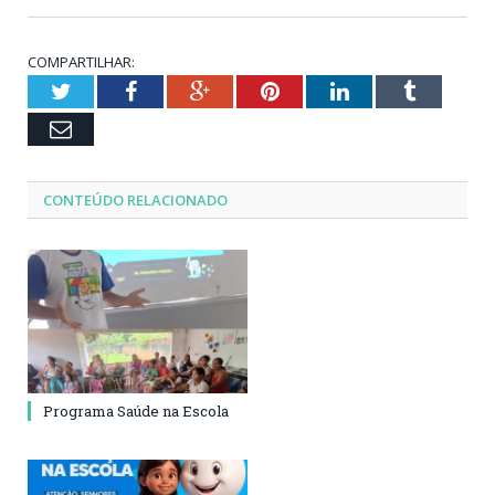
COMPARTILHAR:
Twitter
Facebook
Google+
Pinterest
LinkedIn
Tumblr
Email
CONTEÚDO RELACIONADO
Programa Saúde na Escola