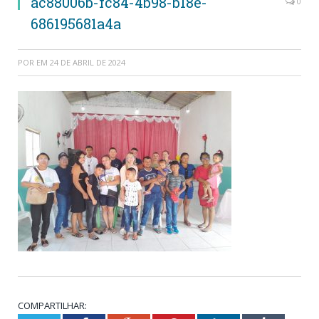
ac88006b-fc84-4b98-b18e-
0
686195681a4a
POR
EM
24 DE ABRIL DE 2024
COMPARTILHAR: