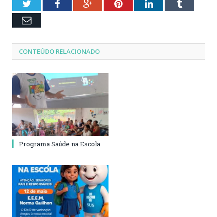
Twitter
Facebook
Google+
Pinterest
LinkedIn
Tumblr
Email
CONTEÚDO RELACIONADO
Programa Saúde na Escola