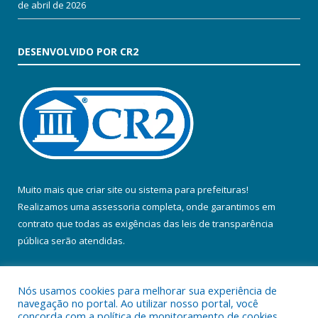
de abril de 2026
DESENVOLVIDO POR CR2
Muito mais que
criar site
ou
sistema para prefeituras
!
Realizamos uma
assessoria
completa, onde garantimos em
contrato que todas as exigências das
leis de transparência
pública
serão atendidas.
Conheça o
PNTP
e o
Radar da Transparência Pública
Nós usamos cookies para melhorar sua experiência de
navegação no portal. Ao utilizar nosso portal, você
concorda com a política de monitoramento de cookies.