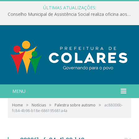
ÚLTIMAS ATUALIZAÇÕES:
Conselho Municipal de Assistência Social realiza oficina aos servidores
MENU
»
»
»
Home
Notícias
Palestra sobre autismo
ac88006b-
fc84-4b98-b18e-686195681a4a