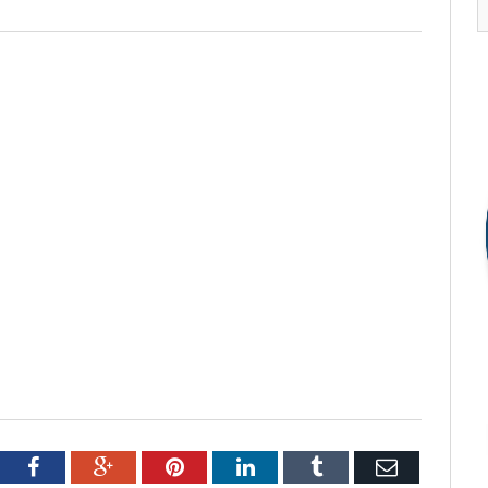
tter
Facebook
Google+
Pinterest
LinkedIn
Tumblr
Email