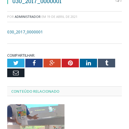
030_2017_0000001
0
POR
ADMINISTRADOR
EM
19 DE ABRIL DE 2021
030_2017_0000001
COMPARTILHAR:
Twitter
Facebook
Google+
Pinterest
LinkedIn
Tumblr
Email
CONTEÚDO RELACIONADO