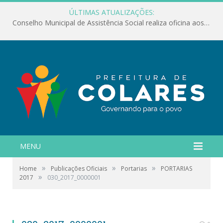
ÚLTIMAS ATUALIZAÇÕES:
Conselho Municipal de Assistência Social realiza oficina aos servidores
MENU
»
»
»
Home
Publicações Oficiais
Portarias
PORTARIAS
»
2017
030_2017_0000001