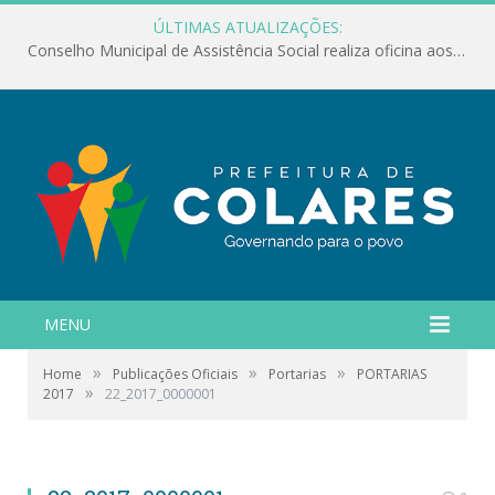
ÚLTIMAS ATUALIZAÇÕES:
Conselho Municipal de Assistência Social realiza oficina aos servidores
MENU
»
»
»
Home
Publicações Oficiais
Portarias
PORTARIAS
»
2017
22_2017_0000001