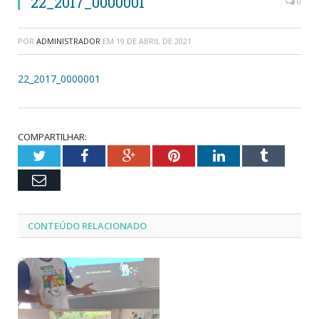
22_2017_0000001
0
POR
ADMINISTRADOR
EM
19 DE ABRIL DE 2021
22_2017_0000001
COMPARTILHAR:
Twitter
Facebook
Google+
Pinterest
LinkedIn
Tumblr
Email
CONTEÚDO RELACIONADO