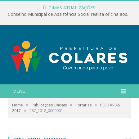
ÚLTIMAS ATUALIZAÇÕES:
Conselho Municipal de Assistência Social realiza oficina aos servidores
MENU
»
»
»
Home
Publicações Oficiais
Portarias
PORTARIAS
»
2017
287_2018_0000001