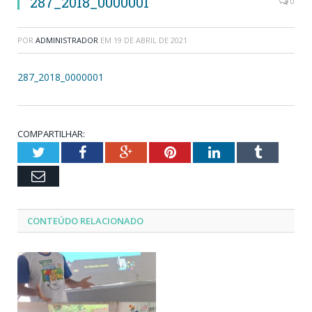
287_2018_0000001
0
POR
ADMINISTRADOR
EM
19 DE ABRIL DE 2021
287_2018_0000001
COMPARTILHAR:
Twitter
Facebook
Google+
Pinterest
LinkedIn
Tumblr
Email
CONTEÚDO RELACIONADO