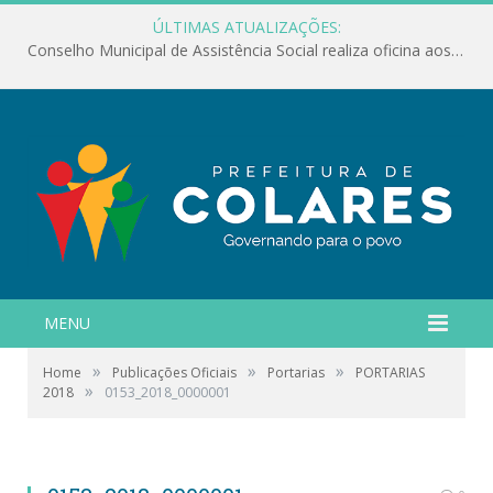
ÚLTIMAS ATUALIZAÇÕES:
Conselho Municipal de Assistência Social realiza oficina aos servidores
MENU
»
»
»
Home
Publicações Oficiais
Portarias
PORTARIAS
»
2018
0153_2018_0000001