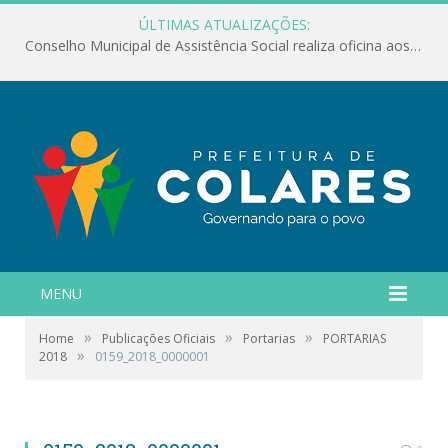
ÚLTIMAS ATUALIZAÇÕES:
Conselho Municipal de Assistência Social realiza oficina aos servidores
MENU
»
»
»
Home
Publicações Oficiais
Portarias
PORTARIAS
»
2018
0159_2018_0000001