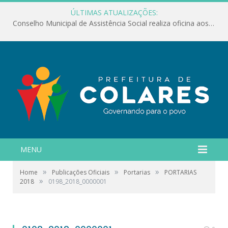
ÚLTIMAS ATUALIZAÇÕES:
Conselho Municipal de Assistência Social realiza oficina aos servidores
MENU
»
»
»
Home
Publicações Oficiais
Portarias
PORTARIAS
»
2018
0198_2018_0000001