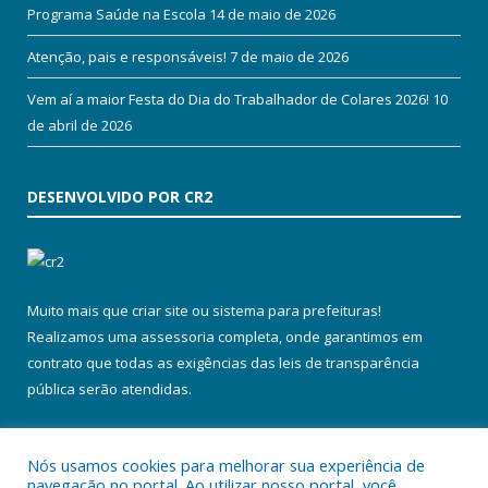
Programa Saúde na Escola
14 de maio de 2026
Atenção, pais e responsáveis!
7 de maio de 2026
Vem aí a maior Festa do Dia do Trabalhador de Colares 2026!
10
de abril de 2026
DESENVOLVIDO POR CR2
Muito mais que
criar site
ou
sistema para prefeituras
!
Realizamos uma
assessoria
completa, onde garantimos em
contrato que todas as exigências das
leis de transparência
pública
serão atendidas.
Conheça o
PNTP
e o
Radar da Transparência Pública
Nós usamos cookies para melhorar sua experiência de
navegação no portal. Ao utilizar nosso portal, você