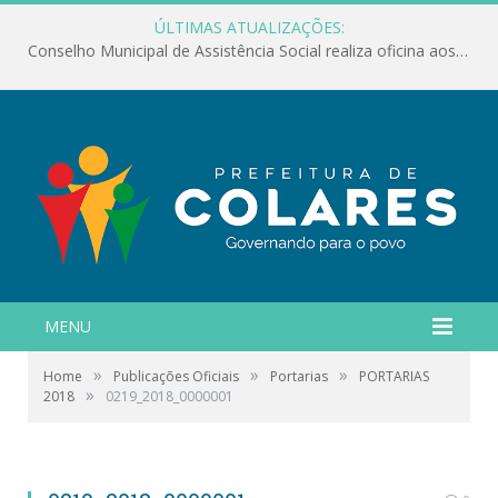
ÚLTIMAS ATUALIZAÇÕES:
Conselho Municipal de Assistência Social realiza oficina aos servidores
MENU
»
»
»
Home
Publicações Oficiais
Portarias
PORTARIAS
»
2018
0219_2018_0000001