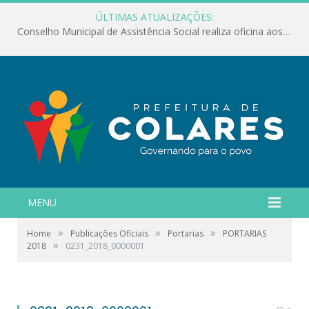
ÚLTIMAS ATUALIZAÇÕES:
Conselho Municipal de Assistência Social realiza oficina aos servidores
MENU
»
»
»
Home
Publicações Oficiais
Portarias
PORTARIAS
»
2018
0231_2018_0000001