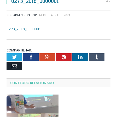
0273_2018_0000001
0
POR
ADMINISTRADOR
EM
19 DE ABRIL DE 2021
0273_2018_0000001
COMPARTILHAR:
Twitter
Facebook
Google+
Pinterest
LinkedIn
Tumblr
Email
CONTEÚDO RELACIONADO