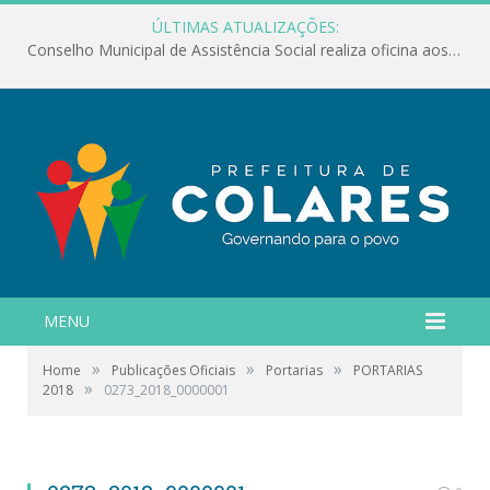
ÚLTIMAS ATUALIZAÇÕES:
Conselho Municipal de Assistência Social realiza oficina aos servidores
MENU
»
»
»
Home
Publicações Oficiais
Portarias
PORTARIAS
»
2018
0273_2018_0000001