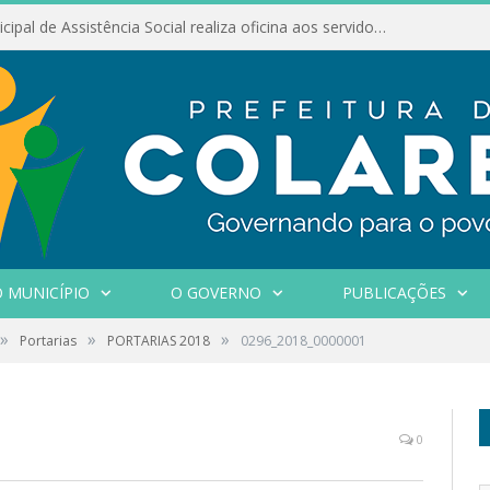
Conselho Municipal de Assistência Social realiza oficina aos servidores
 MUNICÍPIO
O GOVERNO
PUBLICAÇÕES
»
»
»
Portarias
PORTARIAS 2018
0296_2018_0000001
0