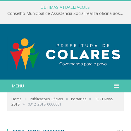
ÚLTIMAS ATUALIZAÇÕES:
Conselho Municipal de Assistência Social realiza oficina aos servidores
MENU
»
»
»
Home
Publicações Oficiais
Portarias
PORTARIAS
»
2018
0312_2018_0000001