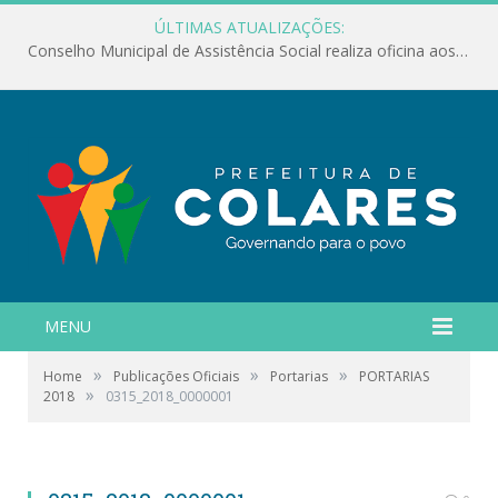
ÚLTIMAS ATUALIZAÇÕES:
Conselho Municipal de Assistência Social realiza oficina aos servidores
MENU
»
»
»
Home
Publicações Oficiais
Portarias
PORTARIAS
»
2018
0315_2018_0000001