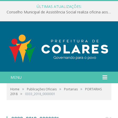
ÚLTIMAS ATUALIZAÇÕES:
Conselho Municipal de Assistência Social realiza oficina aos servidores
MENU
»
»
»
Home
Publicações Oficiais
Portarias
PORTARIAS
»
2018
0333_2018_0000001