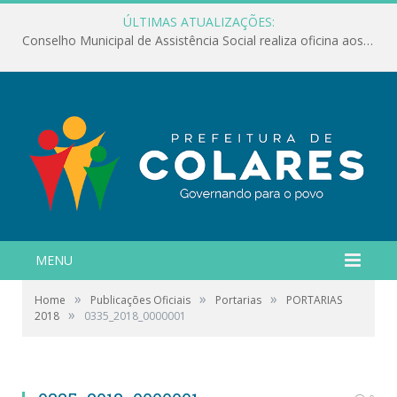
ÚLTIMAS ATUALIZAÇÕES:
Conselho Municipal de Assistência Social realiza oficina aos servidores
MENU
»
»
»
Home
Publicações Oficiais
Portarias
PORTARIAS
»
2018
0335_2018_0000001