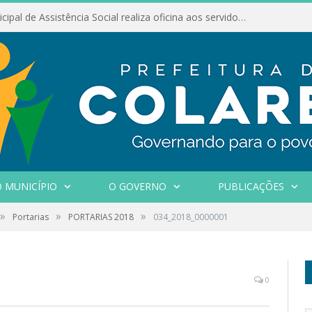
Conselho Municipal de Assistência Social realiza oficina aos servidores
 MUNICÍPIO
O GOVERNO
PUBLICAÇÕES
»
»
»
Portarias
PORTARIAS 2018
034_2018_0000001
0