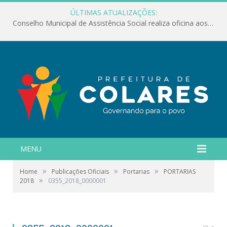
ÚLTIMAS ATUALIZAÇÕES:
Conselho Municipal de Assistência Social realiza oficina aos servidores
MENU
»
»
»
Home
Publicações Oficiais
Portarias
PORTARIAS
»
2018
0355_2018_0000001