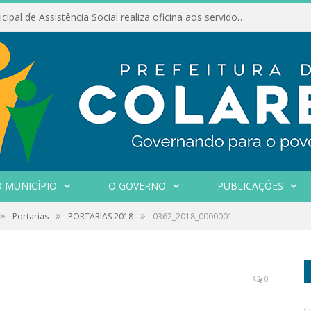
Conselho Municipal de Assistência Social realiza oficina aos servidores
 MUNICÍPIO
O GOVERNO
PUBLICAÇÕES
»
»
»
Portarias
PORTARIAS 2018
0362_2018_0000001
0