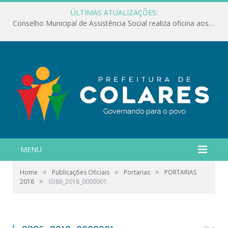
ÚLTIMAS ATUALIZAÇÕES:
Conselho Municipal de Assistência Social realiza oficina aos servidores
MENU
»
»
»
Home
Publicações Oficiais
Portarias
PORTARIAS
»
2018
0386_2018_0000001