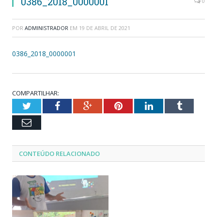
0386_2018_0000001
0
POR
ADMINISTRADOR
EM
19 DE ABRIL DE 2021
0386_2018_0000001
COMPARTILHAR:
Twitter
Facebook
Google+
Pinterest
LinkedIn
Tumblr
Email
CONTEÚDO RELACIONADO