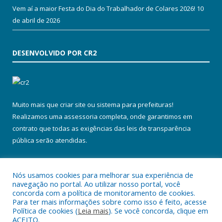
Vem aí a maior Festa do Dia do Trabalhador de Colares 2026!
10
de abril de 2026
DESENVOLVIDO POR CR2
Muito mais que
criar site
ou
sistema para prefeituras
!
Realizamos uma
assessoria
completa, onde garantimos em
contrato que todas as exigências das
leis de transparência
pública
serão atendidas.
Conheça o
PNTP
e o
Radar da Transparência Pública
Nós usamos cookies para melhorar sua experiência de
navegação no portal. Ao utilizar nosso portal, você
concorda com a política de monitoramento de cookies.
Para ter mais informações sobre como isso é feito, acesse
Política de cookies (
Leia mais
). Se você concorda, clique em
Todos os direitos reservados a Prefeitura Municipal de Colares.
ACEITO.