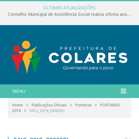
ÚLTIMAS ATUALIZAÇÕES:
Conselho Municipal de Assistência Social realiza oficina aos servidores
MENU
»
»
»
Home
Publicações Oficiais
Portarias
PORTARIAS
»
2018
0412_2018_0000001