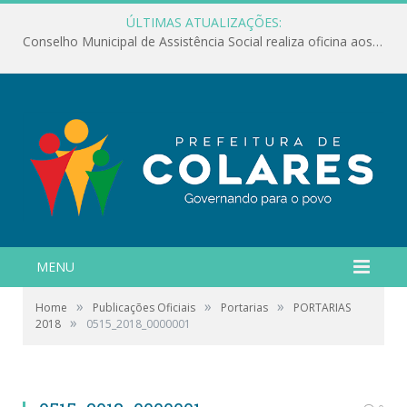
ÚLTIMAS ATUALIZAÇÕES:
Conselho Municipal de Assistência Social realiza oficina aos servidores
MENU
»
»
»
Home
Publicações Oficiais
Portarias
PORTARIAS
»
2018
0515_2018_0000001