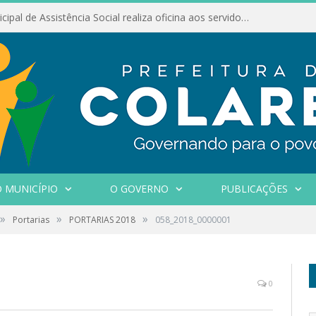
Conselho Municipal de Assistência Social realiza oficina aos servidores
 MUNICÍPIO
O GOVERNO
PUBLICAÇÕES
»
»
»
Portarias
PORTARIAS 2018
058_2018_0000001
0