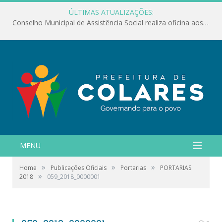
ÚLTIMAS ATUALIZAÇÕES:
Conselho Municipal de Assistência Social realiza oficina aos servidores
MENU
»
»
»
Home
Publicações Oficiais
Portarias
PORTARIAS
»
2018
059_2018_0000001