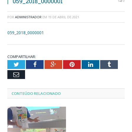
059_2018_0000001
0
POR
ADMINISTRADOR
EM
19 DE ABRIL DE 2021
059_2018_0000001
COMPARTILHAR:
Twitter
Facebook
Google+
Pinterest
LinkedIn
Tumblr
Email
CONTEÚDO RELACIONADO