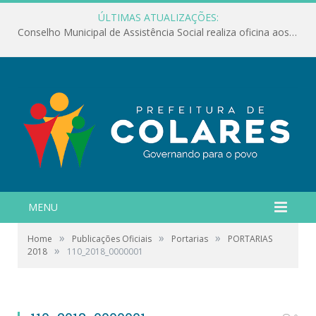
ÚLTIMAS ATUALIZAÇÕES:
Conselho Municipal de Assistência Social realiza oficina aos servidores
MENU
»
»
»
Home
Publicações Oficiais
Portarias
PORTARIAS
»
2018
110_2018_0000001