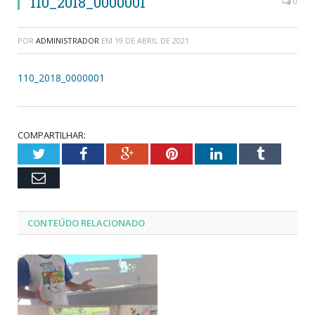
110_2018_0000001
0
POR
ADMINISTRADOR
EM
19 DE ABRIL DE 2021
110_2018_0000001
COMPARTILHAR:
Twitter
Facebook
Google+
Pinterest
LinkedIn
Tumblr
Email
CONTEÚDO RELACIONADO