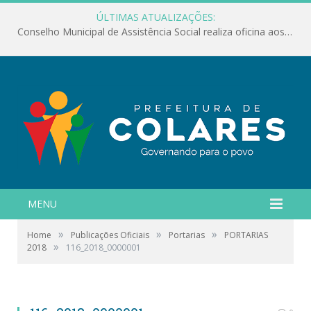
ÚLTIMAS ATUALIZAÇÕES:
Conselho Municipal de Assistência Social realiza oficina aos servidores
MENU
»
»
»
Home
Publicações Oficiais
Portarias
PORTARIAS
»
2018
116_2018_0000001