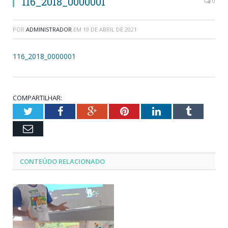
116_2018_0000001
0
POR
ADMINISTRADOR
EM
19 DE ABRIL DE 2021
116_2018_0000001
COMPARTILHAR:
Twitter
Facebook
Google+
Pinterest
LinkedIn
Tumblr
Email
CONTEÚDO RELACIONADO