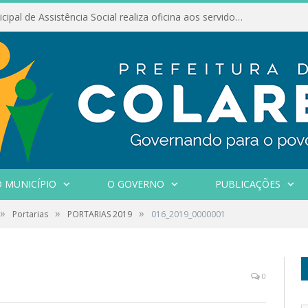
Conselho Municipal de Assistência Social realiza oficina aos servidores
 MUNICÍPIO
O GOVERNO
PUBLICAÇÕES
»
»
»
Portarias
PORTARIAS 2019
016_2019_0000001
0