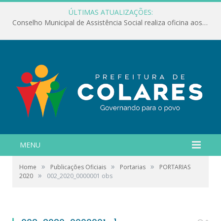
ÚLTIMAS ATUALIZAÇÕES:
Conselho Municipal de Assistência Social realiza oficina aos servidores
MENU
»
»
»
Home
Publicações Oficiais
Portarias
PORTARIAS
»
2020
002_2020_0000001 obs