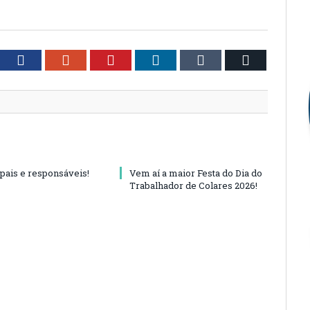
tter
Facebook
Google+
Pinterest
LinkedIn
Tumblr
Email
 pais e responsáveis!
Vem aí a maior Festa do Dia do
Trabalhador de Colares 2026!