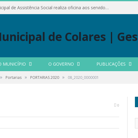
Conselho Municipal de Assistência Social realiza oficina aos servidores
O MUNICÍPIO
O GOVERNO
PUBLICAÇÕES
»
»
»
Portarias
PORTARIAS 2020
08_2020_0000001
0