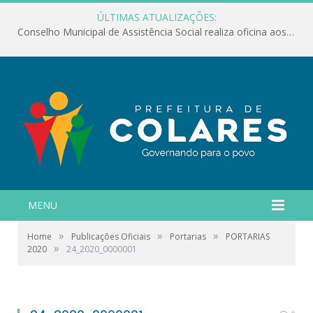
ÚLTIMAS ATUALIZAÇÕES:
Conselho Municipal de Assistência Social realiza oficina aos servidores
MENU
»
»
»
Home
Publicações Oficiais
Portarias
PORTARIAS
»
2020
24_2020_0000001