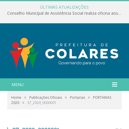
ÚLTIMAS ATUALIZAÇÕES:
Conselho Municipal de Assistência Social realiza oficina aos servidores
MENU
»
»
»
Home
Publicações Oficiais
Portarias
PORTARIAS
»
2020
37_2020_0000001