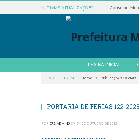
ÚLTIMAS ATUALIZAÇÕES:
PÁGINA INICIAL
»
VOCÊ ESTÁ EM:
Home
Publicações Oficiais
PORTARIA DE FERIAS 122-202
POR
CR2-ADMIN5
EM
24 DE OUTUBRO DE 2023