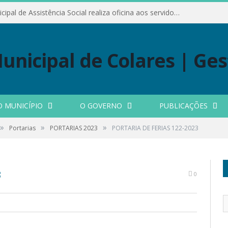
Conselho Municipal de Assistência Social realiza oficina aos servidores
O MUNICÍPIO
O GOVERNO
PUBLICAÇÕES
»
»
»
Portarias
PORTARIAS 2023
PORTARIA DE FERIAS 122-2023
3
0