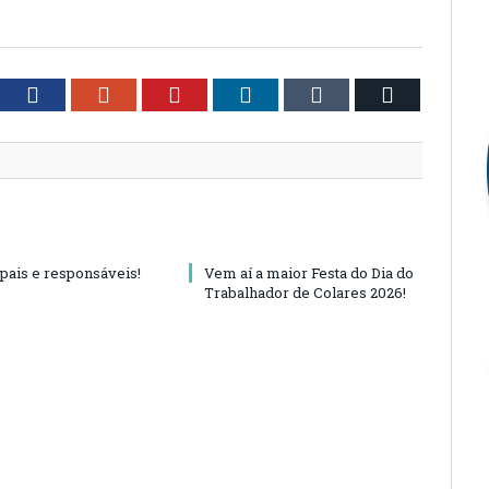
tter
Facebook
Google+
Pinterest
LinkedIn
Tumblr
Email
 pais e responsáveis!
Vem aí a maior Festa do Dia do
Trabalhador de Colares 2026!