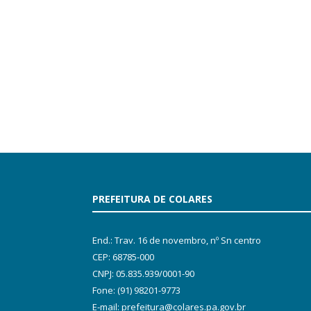
PREFEITURA DE COLARES
End.: Trav. 16 de novembro, nº Sn centro
CEP: 68785-000
CNPJ: 05.835.939/0001-90
Fone: (91) 98201-9773
E-mail: prefeitura@colares.pa.gov.br