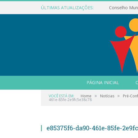
ÚLTIMAS ATUALIZAÇÕES:
PÁGINA INICIAL
O
»
»
VOCÊ ESTÁ EM:
Home
Notícias
Pré-Conf
461e-85fe-2e9fc5e38c78
e85375f6-da90-461e-85fe-2e9f