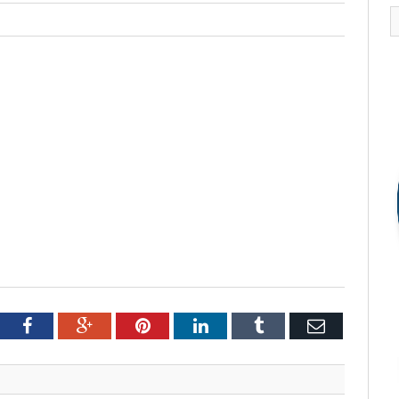
tter
Facebook
Google+
Pinterest
LinkedIn
Tumblr
Email