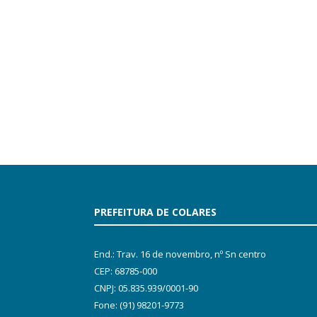
PREFEITURA DE COLARES
End.: Trav. 16 de novembro, nº Sn centro
CEP: 68785-000
CNPJ: 05.835.939/0001-90
Fone: (91) 98201-9773