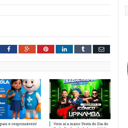
tter
Facebook
Google+
Pinterest
LinkedIn
Tumblr
Email
 pais e responsáveis!
Vem aí a maior Festa do Dia do