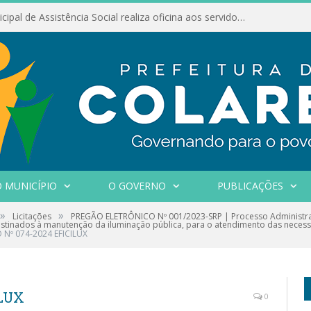
Conselho Municipal de Assistência Social realiza oficina aos servidores
 MUNICÍPIO
O GOVERNO
PUBLICAÇÕES
»
»
Licitações
PREGÃO ELETRÔNICO Nº 001/2023-SRP | Processo Administrati
estinados à manutenção da iluminação pública, para o atendimento das necessi
Nº 074-2024 EFICILUX
ILUX
0