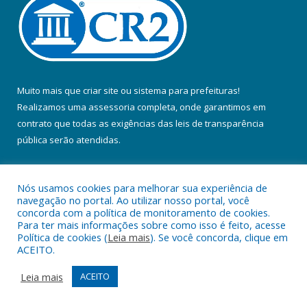
Muito mais que
criar site
ou
sistema para prefeituras
!
Realizamos uma
assessoria
completa, onde garantimos em
contrato que todas as exigências das
leis de transparência
pública
serão atendidas.
Conheça o
PNTP
e o
Radar da Transparência Pública
Nós usamos cookies para melhorar sua experiência de
navegação no portal. Ao utilizar nosso portal, você
concorda com a política de monitoramento de cookies.
Para ter mais informações sobre como isso é feito, acesse
Política de cookies (
Leia mais
). Se você concorda, clique em
Todos os direitos reservados a Prefeitura Municipal de Colares.
ACEITO.
Mapa do Site
Acessar Área Administrativa
Leia mais
ACEITO
Acessar Webmail