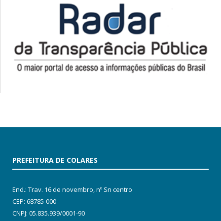
PREFEITURA DE COLARES
End.: Trav. 16 de novembro, nº Sn centro
CEP: 68785-000
CNPJ: 05.835.939/0001-90