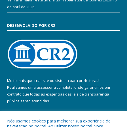
Vem aí a maior Festa do Dia do Trabalhador de Colares 2026!
10
de abril de 2026
DESENVOLVIDO POR CR2
Muito mais que
criar site
ou
sistema para prefeituras
!
Realizamos uma
assessoria
completa, onde garantimos em
contrato que todas as exigências das
leis de transparência
pública
serão atendidas.
Conheça o
PNTP
e o
Radar da Transparência Pública
Nós usamos cookies para melhorar sua experiência de
navegação no portal. Ao utilizar nosso portal, você