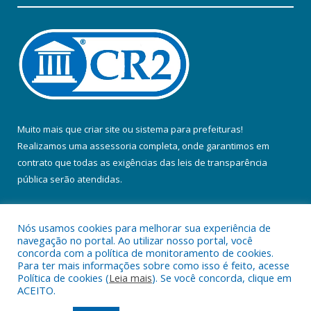
Muito mais que
criar site
ou
sistema para prefeituras
!
Realizamos uma
assessoria
completa, onde garantimos em
contrato que todas as exigências das
leis de transparência
pública
serão atendidas.
Conheça o
PNTP
e o
Radar da Transparência Pública
Nós usamos cookies para melhorar sua experiência de
navegação no portal. Ao utilizar nosso portal, você
concorda com a política de monitoramento de cookies.
Para ter mais informações sobre como isso é feito, acesse
Política de cookies (
Leia mais
). Se você concorda, clique em
Todos os direitos reservados a Prefeitura Municipal de Colares.
ACEITO.