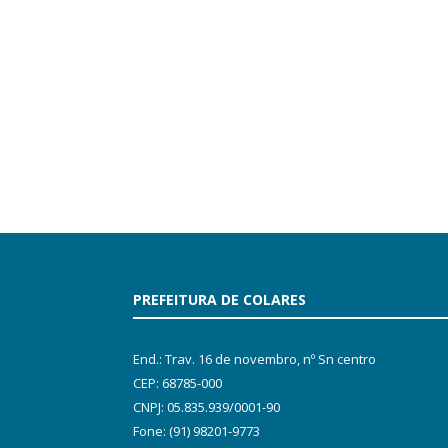
PREFEITURA DE COLARES
End.: Trav. 16 de novembro, nº Sn centro
CEP: 68785-000
CNPJ: 05.835.939/0001-90
Fone: (91) 98201-9773