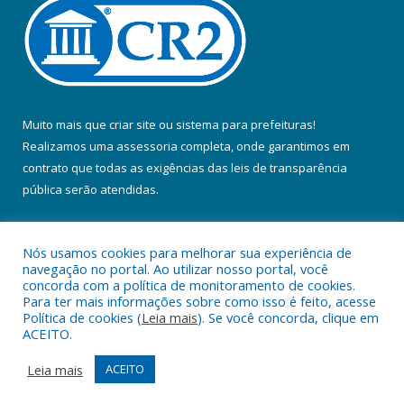
Muito mais que
criar site
ou
sistema para prefeituras
!
Realizamos uma
assessoria
completa, onde garantimos em
contrato que todas as exigências das
leis de transparência
pública
serão atendidas.
Conheça o
PNTP
e o
Radar da Transparência Pública
Nós usamos cookies para melhorar sua experiência de
navegação no portal. Ao utilizar nosso portal, você
concorda com a política de monitoramento de cookies.
Para ter mais informações sobre como isso é feito, acesse
Política de cookies (
Leia mais
). Se você concorda, clique em
Todos os direitos reservados a Prefeitura Municipal de Colares.
ACEITO.
Mapa do Site
Acessar Área Administrativa
Leia mais
ACEITO
Acessar Webmail