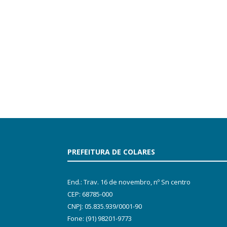
PREFEITURA DE COLARES
End.: Trav. 16 de novembro, nº Sn centro
CEP: 68785-000
CNPJ: 05.835.939/0001-90
Fone: (91) 98201-9773