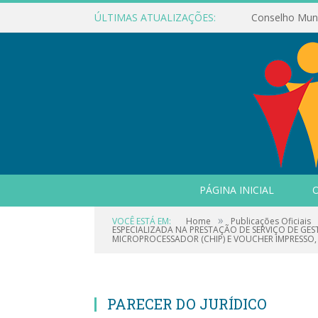
ÚLTIMAS ATUALIZAÇÕES:
PÁGINA INICIAL
O
»
VOCÊ ESTÁ EM:
Home
Publicações Oficiais
ESPECIALIZADA NA PRESTAÇÃO DE SERVIÇO DE G
MICROPROCESSADOR (CHIP) E VOUCHER IMPRESSO
PARECER DO JURÍDICO