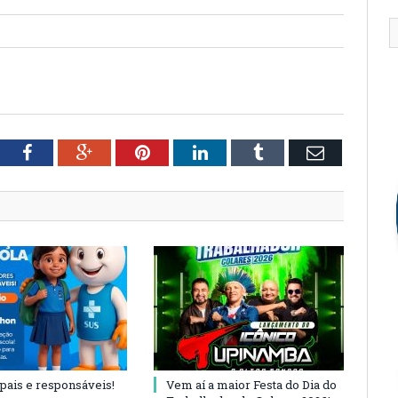
tter
Facebook
Google+
Pinterest
LinkedIn
Tumblr
Email
 pais e responsáveis!
Vem aí a maior Festa do Dia do