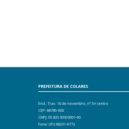
PREFEITURA DE COLARES
End.: Trav. 16 de novembro, nº Sn centro
CEP: 68785-000
CNPJ: 05.835.939/0001-90
Fone: (91) 98201-9773