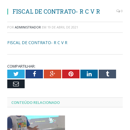
FISCAL DE CONTRATO- R C V R
0
POR
ADMINISTRADOR
EM
19 DE ABRIL DE 2021
FISCAL DE CONTRATO- R C V R
COMPARTILHAR:
Twitter
Facebook
Google+
Pinterest
LinkedIn
Tumblr
Email
CONTEÚDO RELACIONADO