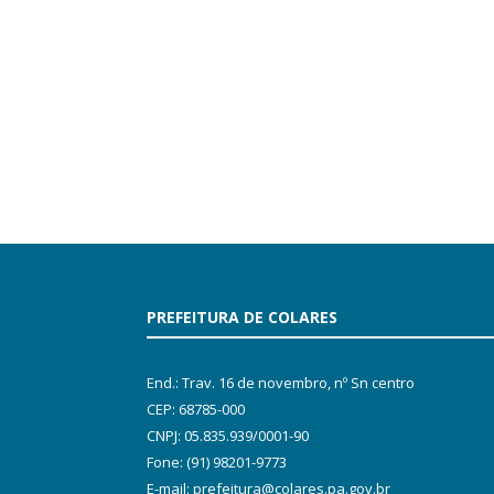
PREFEITURA DE COLARES
End.: Trav. 16 de novembro, nº Sn centro
CEP: 68785-000
CNPJ: 05.835.939/0001-90
Fone: (91) 98201-9773
E-mail: prefeitura@colares.pa.gov.br