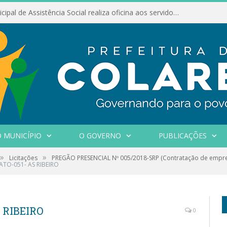
Conselho Municipal de Assistência Social realiza oficina aos servidores
 MUNICÍPIO
O GOVERNO
PUBLICAÇÕES
»
»
Licitações
PREGÃO PRESENCIAL Nº 005/2018-SRP (Contratação de empre
ATO-051- AS RIBEIRO
 RIBEIRO
0