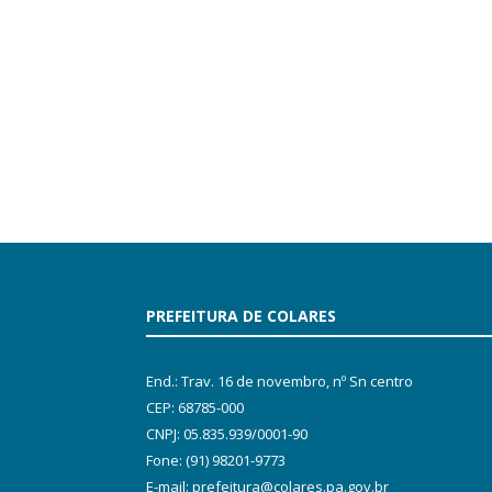
PREFEITURA DE COLARES
End.: Trav. 16 de novembro, nº Sn centro
CEP: 68785-000
CNPJ: 05.835.939/0001-90
Fone: (91) 98201-9773
E-mail: prefeitura@colares.pa.gov.br