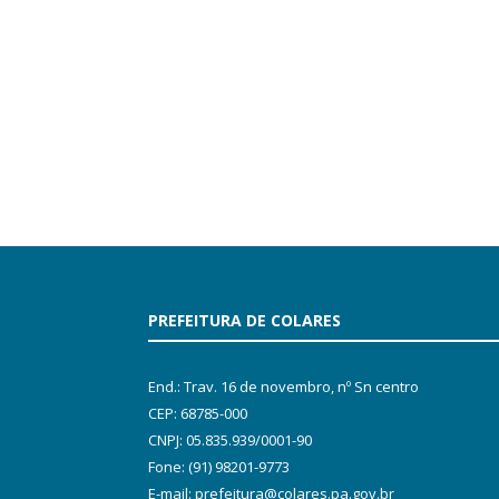
PREFEITURA DE COLARES
End.: Trav. 16 de novembro, nº Sn centro
CEP: 68785-000
CNPJ: 05.835.939/0001-90
Fone: (91) 98201-9773
E-mail: prefeitura@colares.pa.gov.br