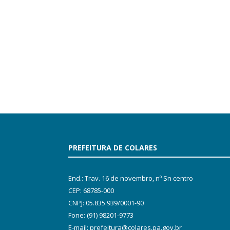
PREFEITURA DE COLARES
End.: Trav. 16 de novembro, nº Sn centro
CEP: 68785-000
CNPJ: 05.835.939/0001-90
Fone: (91) 98201-9773
E-mail: prefeitura@colares.pa.gov.br