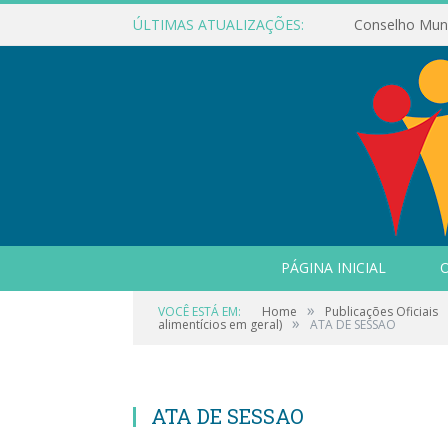
ÚLTIMAS ATUALIZAÇÕES:
PÁGINA INICIAL
O
»
VOCÊ ESTÁ EM:
Home
Publicações Oficiais
»
alimentícios em geral)
ATA DE SESSAO
ATA DE SESSAO